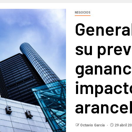
NEGOCIOS
General
su prev
gananci
impacto
arance
Octavio García
29 abril 2