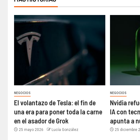
NEGOCIOS
NEGOCIOS
El volantazo de Tesla: el fin de
Nvidia refu
una era para poner toda la carne
IA con tec
en el asador de Grok
apunta a 
25 mayo 2026
Lucía González
25 diciembre 