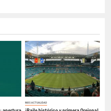
MÁS ACTUALIDAD
 apertura
¡Baile histórico y primera Orejona!