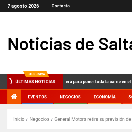
7 agosto 2026
Contacto
Noticias de Salt
EXCLUSIVA
ÚLTIMAS NOTICIAS
o de Tesla: el fin de una era para poner toda la carne en el asador d
EVENTOS
NEGOCIOS
ECONOMÍA
S
Inicio
Negocios
General Motors retira su previsión d