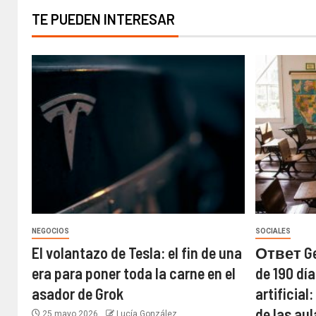
TE PUEDEN INTERESAR
NEGOCIOS
SOCIALES
El volantazo de Tesla: el fin de una
Ответ Gem
era para poner toda la carne en el
de 190 día
asador de Grok
artificial
de las au
25 mayo 2026
Lucía González