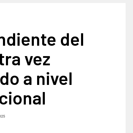
ndiente del
otra vez
do a nivel
cional
025