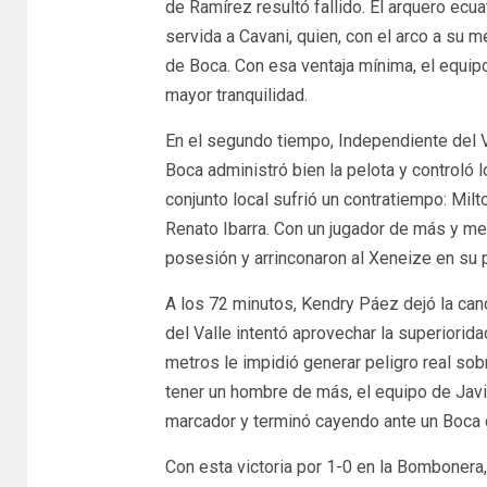
de Ramírez resultó fallido. El arquero ecu
servida a Cavani, quien, con el arco a su m
de Boca. Con esa ventaja mínima, el equip
mayor tranquilidad.
En el segundo tiempo, Independiente del V
Boca administró bien la pelota y controló l
conjunto local sufrió un contratiempo: Milto
Renato Ibarra. Con un jugador de más y med
posesión y arrinconaron al Xeneize en su 
A los 72 minutos, Kendry Páez dejó la canc
del Valle intentó aprovechar la superiorida
metros le impidió generar peligro real so
tener un hombre de más, el equipo de Javie
marcador y terminó cayendo ante un Boca qu
Con esta victoria por 1-0 en la Bombonera,