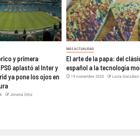
MÁS ACTUALIDAD
órico y primera
El arte de la papa: del clás
 PSG aplastó al Inter y
español a la tecnología m
rid ya pone los ojos en
19 noviembre 2025
Lucía González
gura
26
Jimena Ortiz